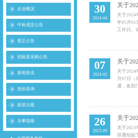
关于2
30
企业概况
关于202
2024-04
年05月0
中标成交公告
工作日。
更正公告
招标及采购公告
关于2
07
关于202
新闻资讯
2024-02
月07日（
通，各部
造价咨询
政策法规
关于2
26
办事指南
关于20
2023-09
排通知如下