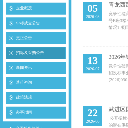
青龙西
05
企业概况
竞争性磋
2026-08
号B座3楼
中标成交公告
情况1.项
更正公告
招标及采购公告
202
13
竞争性磋
新闻资讯
2026-07
招投标事业
[2026]
造价咨询
政策法规
22
办事指南
公开招标
2026-06
的潜在供应