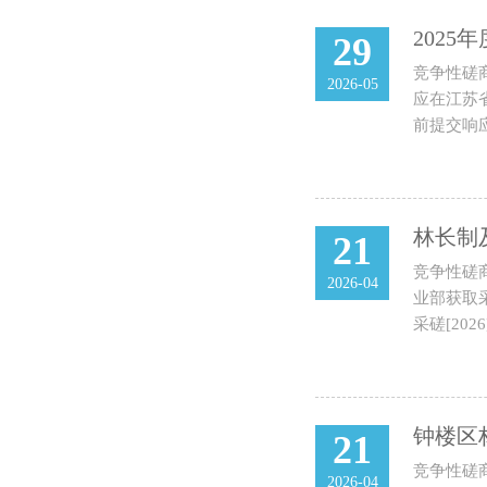
202
29
竞争性磋
2026-05
应在江苏省
前提交响应
林长制
21
竞争性磋
2026-04
业部获取采
采磋[20
钟楼区
21
竞争性磋
2026-04