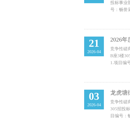
投标事业部
号：畅誉采
202
21
竞争性磋
2026-04
B座3楼3
1.项目编号
龙虎塘
03
竞争性磋
2026-04
305招投
目编号：畅