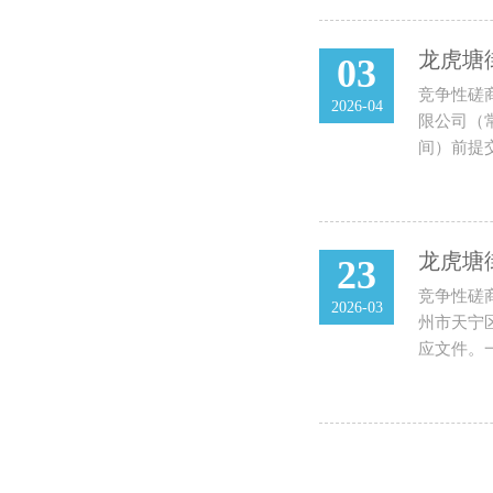
龙虎塘
03
竞争性磋
2026-04
限公司（常
间）前提交
龙虎塘
23
竞争性磋
2026-03
州市天宁区
应文件。一