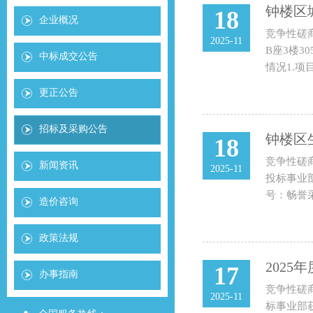
钟楼区
18
企业概况
竞争性磋
2025-11
B座3楼3
中标成交公告
情况1.项
更正公告
招标及采购公告
钟楼区
18
竞争性磋
新闻资讯
2025-11
投标事业部
号：畅誉采
造价咨询
政策法规
202
17
办事指南
竞争性磋
2025-11
标事业部获