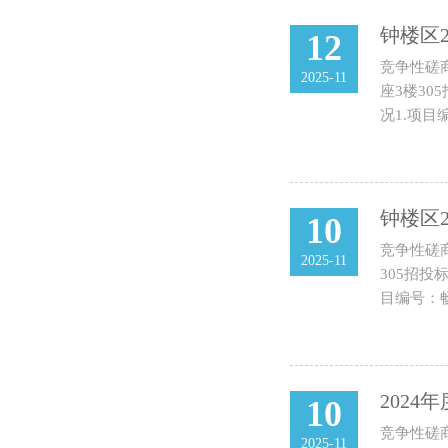
钟楼区
12
竞争性磋
2025-11
座3楼30
况1.项目编
钟楼区
10
竞争性磋
2025-11
305招投
目编号：畅誉
202
10
竞争性磋
2025-11