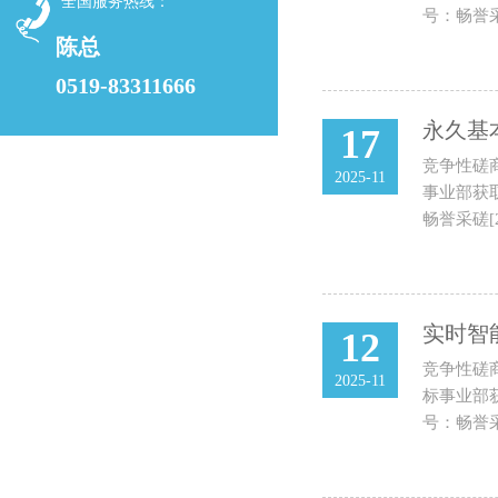
全国服务热线：
号：畅誉采
陈总
0519-83311666
永久基
17
竞争性磋
2025-11
事业部获取
畅誉采磋[
实时智
12
竞争性磋
2025-11
标事业部获
号：畅誉采