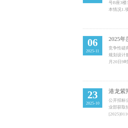
号B座3楼
本情况1.项
06
竞争性磋
2025-11
规划设计服
月20日
港龙紫
23
公开招标
2025-10
业部获取招
[2025