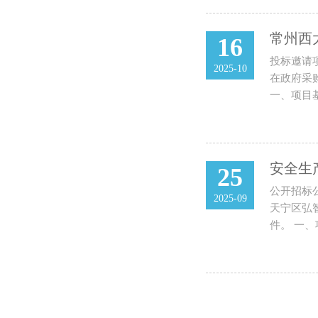
常州西
16
投标邀请项
2025-10
在政府采购
一、项目基本
安全生
25
公开招标
2025-09
天宁区弘智
件。 一、