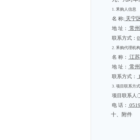
1. 釆购人信息
天宁
名
称:
常州
地
址：
联系方式：
0
2. 釆购代理机
江苏
名
称：
常州
地
址：
1
联系方式：
3. 项目联系方
项目联系人
:
0519
电
话：
十、附件