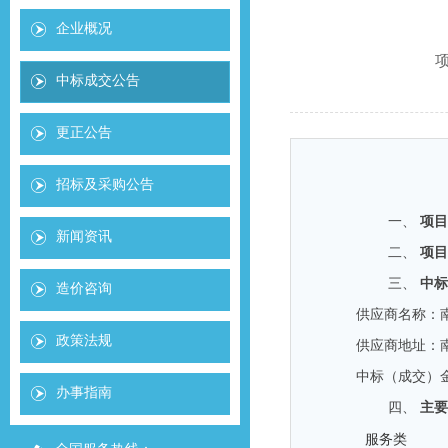
企业概况
项
中标成交公告
更正公告
招标及采购公告
一、
项目
新闻资讯
二、
项目
三、
中标
造价咨询
供应商名称：
政策法规
供应商地址：
中标（成交）
办事指南
四、
主要
服务类