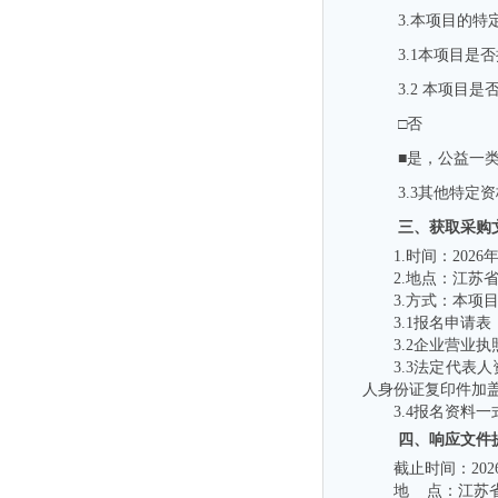
3.
本项目的特
3.1
本项目是否
3.2
本项目是
□否
■是，公益一
3.3
其他特定资
三、获取采购
1.时间：202
6
2.地点：江苏
3.方式：本项
3.1报名申请
3.2
企业营业执
3.3
法定代表人
人身份证复印件加
3.
4
报名资料一
四、响应文件
截止时间：
202
地
点：江苏