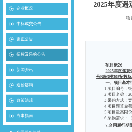
2025年
企业概况
项
中标成交公告
更正公告
招标及采购公告
项目概况
新闻资讯
2025年度
号B座3楼305招
投标
一、项目基本
造价咨询
1.项目编号：
2.项目名称
：
政策法规
3.采购方式：
4.项目预算金
5.
项目最高限
办事指南
6
.采购需求：
7.合同履行