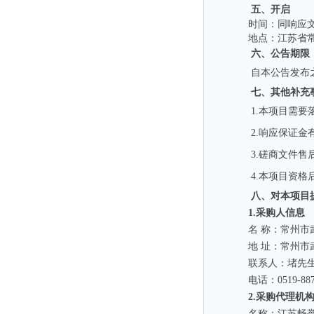
五、开启
时间：同响应
地点：江苏省
六、公告期限
自本公告发布
七、其他补充
1.
本项目需要
2.
响应
保证金
3.
磋商
文件售
4.
本项目资格
八、对本项目
1.采购人信息
名
称：常州市
地
址：常州市
联系人：
堵先
电话：
0519
-
88
2.采购代理机
名称：
江苏畅