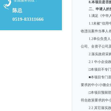
全国服务热线：
8.本项目是否
二、申请人的
陈总
1.
满足《中华
0519-83311666
1.1
未被“信用
收违法案件当事人
1.2
单位负责人
公司、全资子公司
2.
落实政府采
2.1
中小企业
□本项目不专
■本项目专门
要求的中小
/
小微企
□本项目预留
符合政策要求的中
2.2
其它落实